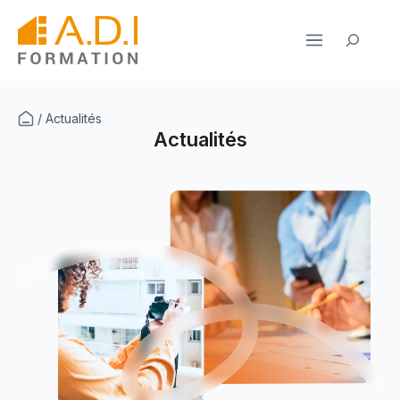
Aller
au
Rechercher
contenu
/
Actualités
Actualités