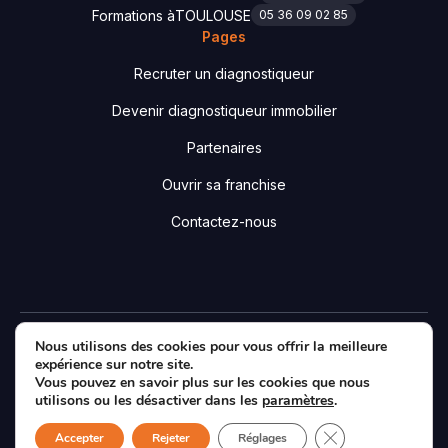
Formations à
TOULOUSE
05 36 09 02 85
Pages
Recruter un diagnostiqueur
Devenir diagnostiqueur immobilier
Partenaires
Ouvrir sa franchise
Contactez-nous
Nous utilisons des cookies pour vous offrir la meilleure
Designé & développé par
Agence Essentiel
|
Mentions
expérience sur notre site.
légales
|
Politique de confidentialité
|
Plan du site
Vous pouvez en savoir plus sur les cookies que nous
Facebook
LinkedIn
X
utilisons ou les désactiver dans les
paramètres
.
Fermer la bannièr
Accepter
Rejeter
Réglages