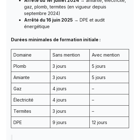
Arrêté du 1er juillet 2024
→ amiante, électricité,
gaz, plomb, termites (en vigueur depuis
septembre 2024)
Arrêté du 16 juin 2025
→ DPE et audit
énergétique
Durées minimales de formation initiale :
Domaine
Sans mention
Avec mention
Plomb
3 jours
5 jours
Amiante
3 jours
5 jours
Gaz
4 jours
–
Électricité
4 jours
–
Termites
3 jours
–
DPE
9 jours
12 jours