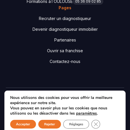
Formations à
TOULOUSE
05 36 09 02 85
Pages
Recruter un diagnostiqueur
Devenir diagnostiqueur immobilier
Partenaires
Ouvrir sa franchise
Contactez-nous
Nous utilisons des cookies pour vous offrir la meilleure
Designé & développé par
Agence Essentiel
|
Mentions
expérience sur notre site.
légales
|
Politique de confidentialité
|
Plan du site
Vous pouvez en savoir plus sur les cookies que nous
Facebook
LinkedIn
X
utilisons ou les désactiver dans les
paramètres
.
Fermer la bannièr
Accepter
Rejeter
Réglages