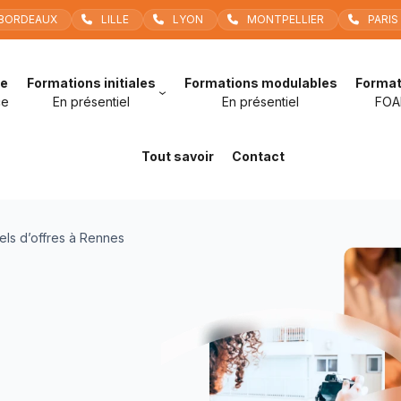
BORDEAUX
LILLE
LYON
MONTPELLIER
PARIS
le
Formations initiales
Formations modulables
Format
ce
En présentiel
En présentiel
FOA
Tout savoir
Contact
els d’offres à Rennes