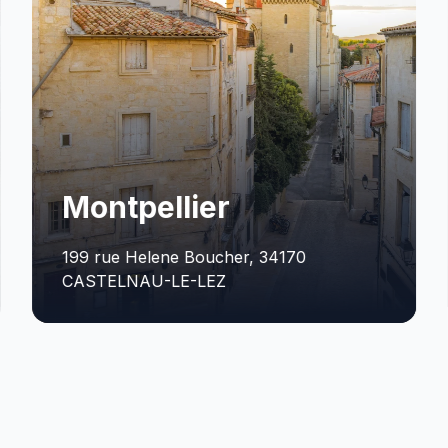
Bordeaux
0
Rue Robert Caumont Immeuble P, 
BORDEAUX