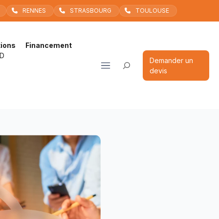
RENNES
STRASBOURG
TOULOUSE
ions
Financement
D
Rechercher
Demander un
devis