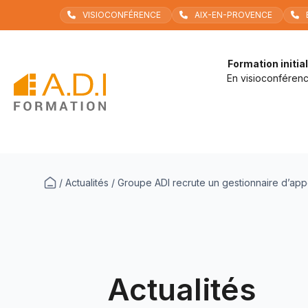
Aller
VISIOCONFÉRENCE
AIX-EN-PROVENCE
au
contenu
Formation initia
En visioconféren
/
Actualités
/
Groupe ADI recrute un gestionnaire d’app
Actualités