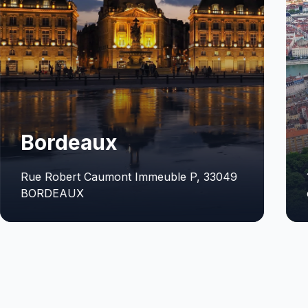
Lyon
33049
129 Rue Servient, Tour Part-Dieu, 21e
étage, 69003 LYON