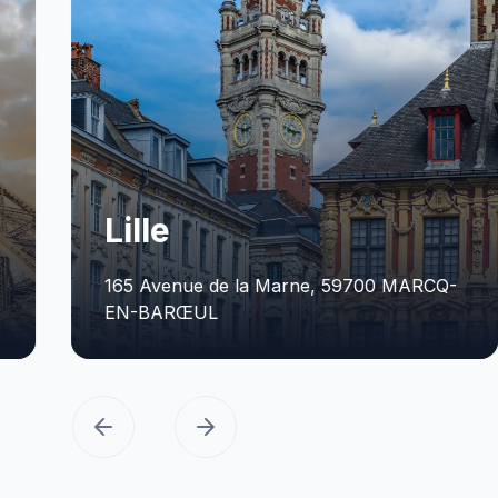
Montpellier
 59700 MARCQ-
199 rue Helene Boucher, 3417
CASTELNAU-LE-LEZ