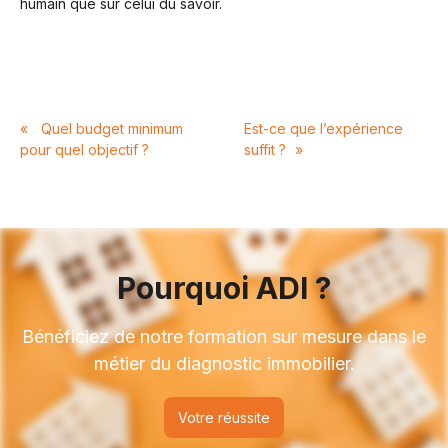
humain que sur celui du savoir.
«
Quel budget minimum
Est-ce que l’expérience
pour quel objectif ?
suffit ?
»
Pourquoi ADI ?
Bénéficiez de notre formation sur mesure dans le
métier du diagnostic immobilier.
Votre réussite