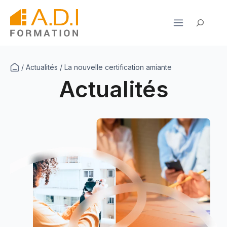
Aller
au
Rechercher
contenu
/
Actualités
/
La nouvelle certification amiante
Actualités