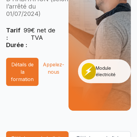
l’arrêté du
01/07/2024)
Tarif
99
€ net de
:
TVA
Durée :
Détails de
Appelez-
Module
la
nous
électricité
formation