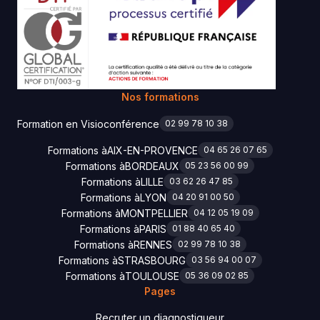
Nos formations
Formation en Visioconférence
02 99 78 10 38
Formations à
AIX-EN-PROVENCE
04 65 26 07 65
Formations à
BORDEAUX
05 23 56 00 99
Formations à
LILLE
03 62 26 47 85
Formations à
LYON
04 20 91 00 50
Formations à
MONTPELLIER
04 12 05 19 09
Formations à
PARIS
01 88 40 65 40
Formations à
RENNES
02 99 78 10 38
Formations à
STRASBOURG
03 56 94 00 07
Formations à
TOULOUSE
05 36 09 02 85
Pages
Recruter un diagnostiqueur