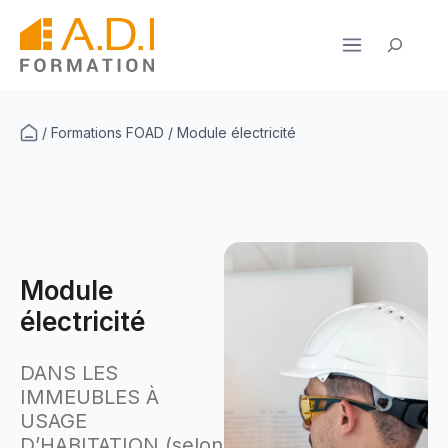
Aller
au
Rechercher
contenu
/
Formations FOAD
/
Module électricité
Module
électricité
DANS LES
IMMEUBLES À
USAGE
D’HABITATION (selon