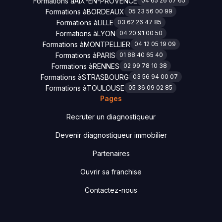
Formations à
AIX-EN-PROVENCE
04 65 26 07 65
Formations à
BORDEAUX
05 23 56 00 99
Formations à
LILLE
03 62 26 47 85
Formations à
LYON
04 20 91 00 50
Formations à
MONTPELLIER
04 12 05 19 09
Formations à
PARIS
01 88 40 65 40
Formations à
RENNES
02 99 78 10 38
Formations à
STRASBOURG
03 56 94 00 07
Formations à
TOULOUSE
05 36 09 02 85
Pages
Recruter un diagnostiqueur
Devenir diagnostiqueur immobilier
Partenaires
Ouvrir sa franchise
Contactez-nous