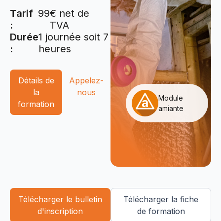
Tarif
99
€ net de
:
TVA
Durée
1 journée soit 7
:
heures
Détails de
Appelez-
la
nous
Module
formation
amiante
Télécharger le bulletin
Télécharger la fiche
d'inscription
de formation