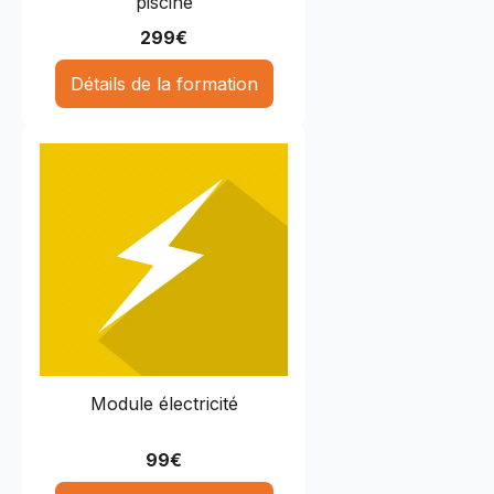
piscine
299
€
Détails de la formation
Module électricité
99
€