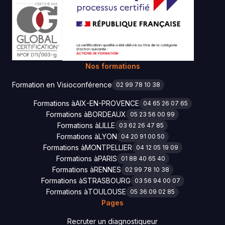
Nos formations
Formation en Visioconférence
02 99 78 10 38
Formations à
AIX-EN-PROVENCE
04 65 26 07 65
Formations à
BORDEAUX
05 23 56 00 99
Formations à
LILLE
03 62 26 47 85
Formations à
LYON
04 20 91 00 50
Formations à
MONTPELLIER
04 12 05 19 09
Formations à
PARIS
01 88 40 65 40
Formations à
RENNES
02 99 78 10 38
Formations à
STRASBOURG
03 56 94 00 07
Formations à
TOULOUSE
05 36 09 02 85
Pages
Recruter un diagnostiqueur