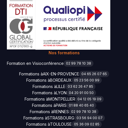
Nos formations
Formation en Visioconférence
02 99 78 10 38
Formations à
AIX-EN-PROVENCE
04 65 26 07 65
Formations à
BORDEAUX
05 23 56 00 99
Formations à
LILLE
03 62 26 47 85
Formations à
LYON
04 20 91 00 50
Formations à
MONTPELLIER
04 12 05 19 09
Formations à
PARIS
01 88 40 65 40
Formations à
RENNES
02 99 78 10 38
Formations à
STRASBOURG
03 56 94 00 07
Formations à
TOULOUSE
05 36 09 02 85