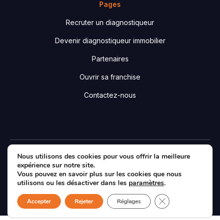
Pages
Recruter un diagnostiqueur
Devenir diagnostiqueur immobilier
Partenaires
Ouvrir sa franchise
Contactez-nous
Nous utilisons des cookies pour vous offrir la meilleure
Designé & développé par
Agence Essentiel
|
Mentions
expérience sur notre site.
légales
|
Politique de confidentialité
|
Plan du site
Vous pouvez en savoir plus sur les cookies que nous
Facebook
LinkedIn
X
utilisons ou les désactiver dans les
paramètres
.
Fermer la bannièr
Accepter
Rejeter
Réglages