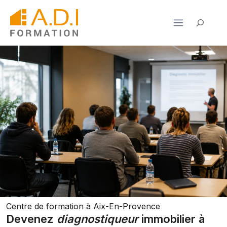
Aller
au
Rechercher
contenu
Centre de formation à Aix-En-Provence
Devenez
diagnostiqueur
immobilier à