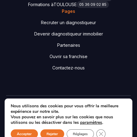
Formations à
TOULOUSE
05 36 09 02 85
Pages
Recruter un diagnostiqueur
Devenir diagnostiqueur immobilier
Partenaires
Ouvrir sa franchise
Contactez-nous
Nous utilisons des cookies pour vous offrir la meilleure
Designé & développé par
Agence Essentiel
|
Mentions
expérience sur notre site.
légales
|
Politique de confidentialité
|
Plan du site
Vous pouvez en savoir plus sur les cookies que nous
Facebook
LinkedIn
X
utilisons ou les désactiver dans les
paramètres
.
Fermer la bannièr
Accepter
Rejeter
Réglages