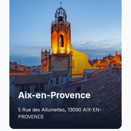
Bordeaux
Rue Robert Caumont Immeuble P, 33049
BORDEAUX