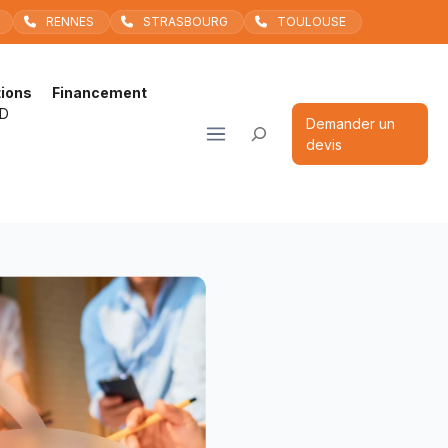
RENNES
STRASBOURG
TOULOUSE
ions
Financement
D
Rechercher
Demander un
devis