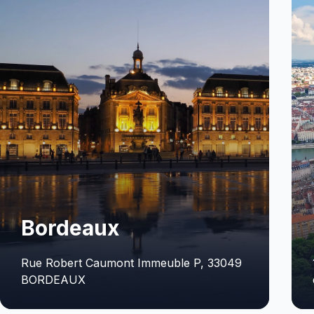
Lyon
129 Rue Servient, Tour Part-Dieu, 21e
étage, 69003 LYON