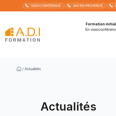
Aller
VISIOCONFÉRENCE
AIX-EN-PROVENCE
au
contenu
Formation initia
En visioconféren
/
Actualités
Actualités