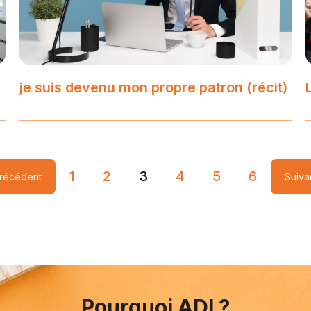
je suis devenu mon propre patron (récit)
1
2
3
4
5
6
récédent
Suiva
Pourquoi ADI ?