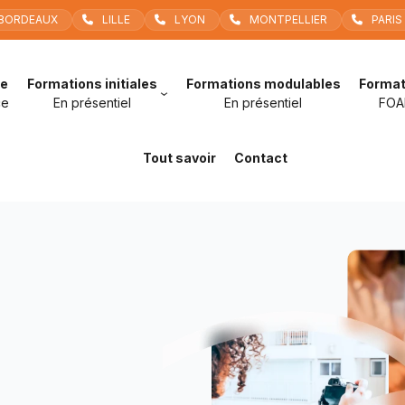
BORDEAUX
LILLE
LYON
MONTPELLIER
PARIS
le
Formations initiales
Formations modulables
Format
ce
En présentiel
En présentiel
FOA
Tout savoir
Contact