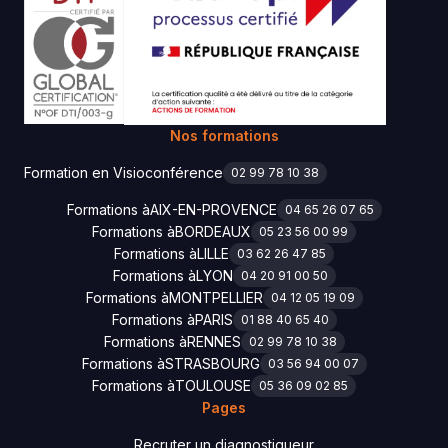
Nos formations
Formation en Visioconférence
02 99 78 10 38
Formations à
AIX-EN-PROVENCE
04 65 26 07 65
Formations à
BORDEAUX
05 23 56 00 99
Formations à
LILLE
03 62 26 47 85
Formations à
LYON
04 20 91 00 50
Formations à
MONTPELLIER
04 12 05 19 09
Formations à
PARIS
01 88 40 65 40
Formations à
RENNES
02 99 78 10 38
Formations à
STRASBOURG
03 56 94 00 07
Formations à
TOULOUSE
05 36 09 02 85
Pages
Recruter un diagnostiqueur