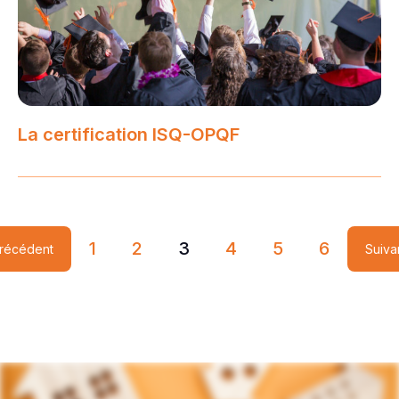
La certification ISQ-OPQF
1
2
3
4
5
6
récédent
Suiva