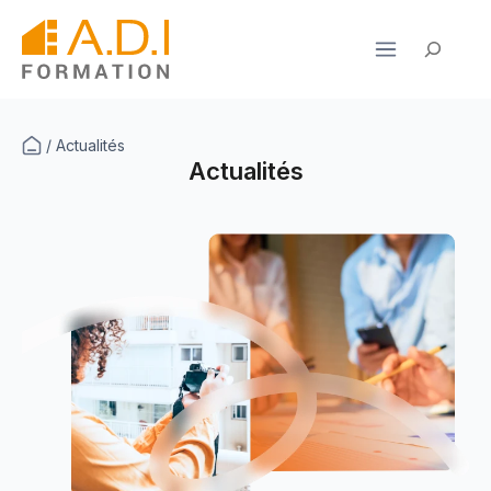
Aller
au
Rechercher
contenu
/
Actualités
Actualités